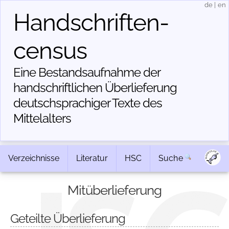
de
|
en
Handschriften­
census
Eine Bestandsaufnahme der
handschriftlichen Über­lieferung
deutschsprachiger Texte des
Mittelalters
Verzeichnisse
Literatur
HSC
Suche
Mitüberlieferung
Geteilte Überlieferung