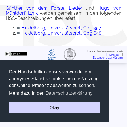
Günther von dem Forste: Lieder
und
Hugo von
Mühldorf: Lyrik
werden gemeinsam in den folgenden
HSC-Beschreibungen überliefert:
■
Heidelberg, Universitätsbibl., Cpg 357
■
Heidelberg, Universitätsbibl., Cpg 848
Handschriftencensus 2026
Impressum
|
Datenschutzerklärung
Der Handschriftencensus verwendet ein
anonymes Statistik-Cookie, um die Nutzung
der Online-Präsenz auswerten zu können.
Datenschutzerklärung
Mehr dazu in der
Okay