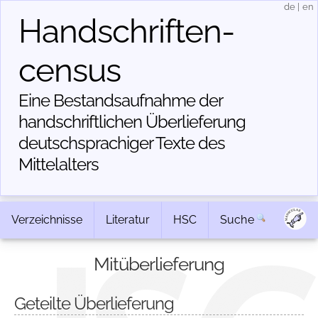
de
|
en
Handschriften­
census
Eine Bestandsaufnahme der
handschriftlichen Über­lieferung
deutschsprachiger Texte des
Mittelalters
Verzeichnisse
Literatur
HSC
Suche
Mitüberlieferung
Geteilte Überlieferung