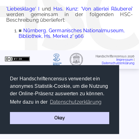
'Liebesklage' I
und
Has, Kunz: 'Von allerlei Räuberei'
werden gemeinsam in der folgenden HSC-
Beschreibung überliefert:
■
Nürnberg, Germanisches Nationalmuseum,
Bibliothek, Hs. Merkel 2° 966
Handschriftencensus 2026
Impressum
|
Datenschutzerklärung
Der Handschriftencensus verwendet ein
anonymes Statistik-Cookie, um die Nutzung
der Online-Präsenz auswerten zu können.
Datenschutzerklärung
Mehr dazu in der
Okay