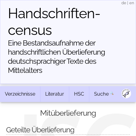
de
|
en
Handschriften­
census
Eine Bestandsaufnahme der
handschriftlichen Über­lieferung
deutschsprachiger Texte des
Mittelalters
Verzeichnisse
Literatur
HSC
Suche
Mitüberlieferung
Geteilte Überlieferung