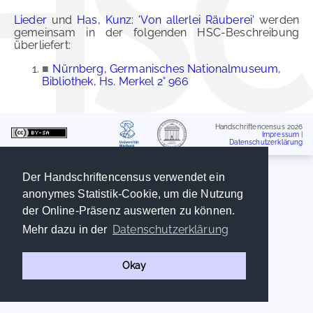
Lieder
und
Has, Kunz: 'Von allerlei Räuberei'
werden
gemeinsam in der folgenden HSC-Beschreibung
überliefert:
■
Nürnberg, Germanisches Nationalmuseum,
Bibliothek, Hs. Merkel 2° 966
Handschriftencensus 2026
Impressum
|
Datenschutzerklärung
Der Handschriftencensus verwendet ein
anonymes Statistik-Cookie, um die Nutzung
der Online-Präsenz auswerten zu können.
Datenschutzerklärung
Mehr dazu in der
Okay