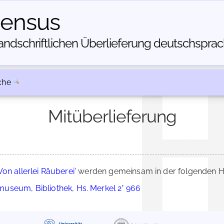
census
dschriftlichen Über­lieferung deutschsprachi
che
Mitüberlieferung
Von allerlei Räuberei'
werden gemeinsam in der folgenden HS
useum, Bibliothek, Hs. Merkel 2° 966