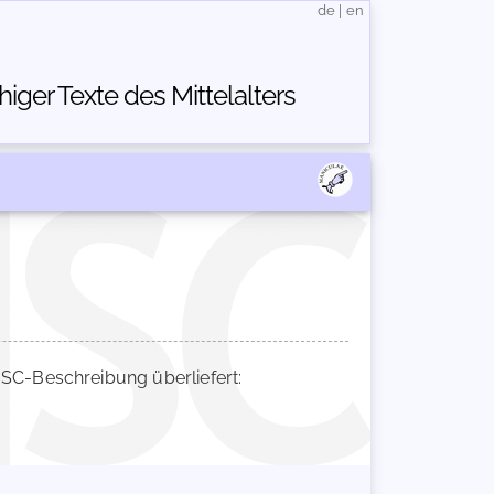
de
|
en
ger Texte des Mittelalters
C-Beschreibung überliefert: