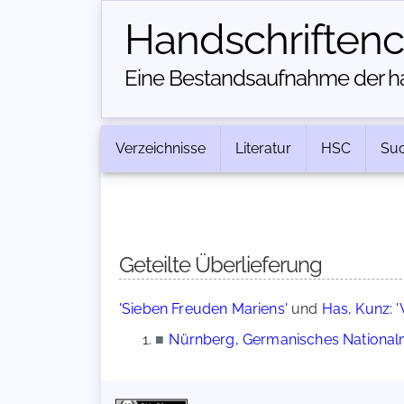
Handschriften­
Eine Bestandsaufnahme der han
Verzeichnisse
Literatur
HSC
Su
Geteilte Überlieferung
'Sieben Freuden Mariens'
und
Has, Kunz: '
■
Nürnberg, Germanisches Nationalm