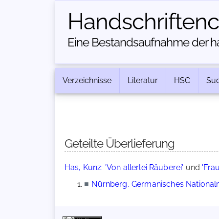
Handschriften­
Eine Bestandsaufnahme der han
Verzeichnisse
Literatur
HSC
Su
Geteilte Überlieferung
Has, Kunz: 'Von allerlei Räuberei'
und
'Fra
■
Nürnberg, Germanisches Nationalm