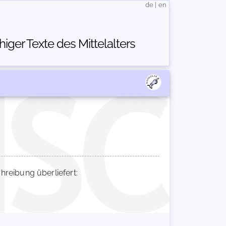
de
|
en
ger Texte des Mittelalters
eibung überliefert: