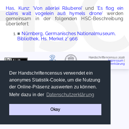
Has, Kunz: 'Von allerlei Räuberei'
und
'Es flog ein
clains walt vogelein auß hymels drone'
werden
gemeinsam in der folgenden HSC-Beschreibung
überliefert:
■
Nürnberg, Germanisches Nationalmuseum,
Bibliothek, Hs. Merkel 2° 966
Handschriftencensus 2026
Impressum
|
Datenschutzerklärung
Der Handschriftencensus verwendet ein
anonymes Statistik-Cookie, um die Nutzung
der Online-Präsenz auswerten zu können.
Datenschutzerklärung
Mehr dazu in der
Okay