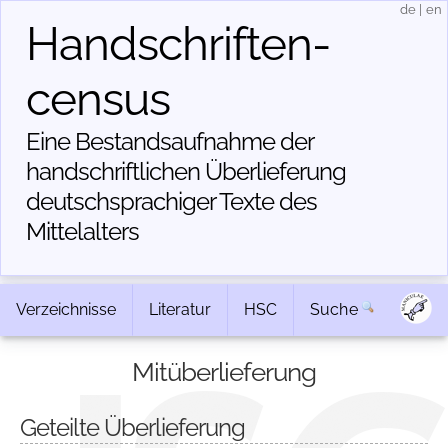
de
|
en
Handschriften­
census
Eine Bestandsaufnahme der
handschriftlichen Über­lieferung
deutschsprachiger Texte des
Mittelalters
Verzeichnisse
Literatur
HSC
Suche
Mitüberlieferung
Geteilte Überlieferung