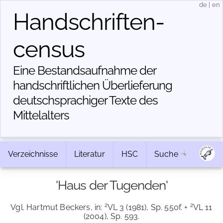
de
|
en
Handschriften­
census
Eine Bestandsaufnahme der
handschriftlichen Über­lieferung
deutschsprachiger Texte des
Mittelalters
Verzeichnisse
Literatur
HSC
Suche
'Haus der Tugenden'
2
2
Vgl. Hartmut Beckers, in:
VL 3 (1981), Sp. 550f. +
VL 11
(2004), Sp. 593.