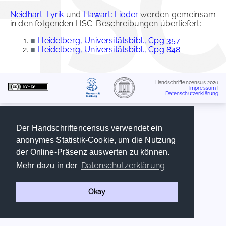
Neidhart: Lyrik
und
Hawart: Lieder
werden gemeinsam
in den folgenden HSC-Beschreibungen überliefert:
■
Heidelberg, Universitätsbibl., Cpg 357
■
Heidelberg, Universitätsbibl., Cpg 848
Handschriftencensus 2026
Impressum
|
Datenschutzerklärung
Der Handschriftencensus verwendet ein
anonymes Statistik-Cookie, um die Nutzung
der Online-Präsenz auswerten zu können.
Datenschutzerklärung
Mehr dazu in der
Okay