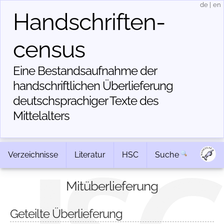
de
|
en
Handschriften­
census
Eine Bestandsaufnahme der
handschriftlichen Über­lieferung
deutschsprachiger Texte des
Mittelalters
Verzeichnisse
Literatur
HSC
Suche
Mitüberlieferung
Geteilte Überlieferung