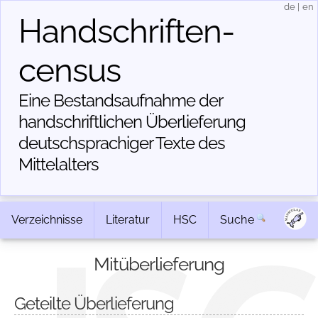
de
|
en
Handschriften­
census
Eine Bestandsaufnahme der
handschriftlichen Über­lieferung
deutschsprachiger Texte des
Mittelalters
Verzeichnisse
Literatur
HSC
Suche
Mitüberlieferung
Geteilte Überlieferung