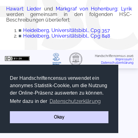
Hawart: Lieder
und
Markgraf von Hohenburg: Lyrik
werden gemeinsam in den folgenden HSC-
Beschreibungen überliefert:
■
Heidelberg, Universitätsbibl., Cpg 357
■
Heidelberg, Universitätsbibl., Cpg 848
Handschriftencensus 2026
Impressum
|
Datenschutzerklärung
Der Handschriftencensus verwendet ein
anonymes Statistik-Cookie, um die Nutzung
der Online-Präsenz auswerten zu können.
Datenschutzerklärung
Mehr dazu in der
Okay