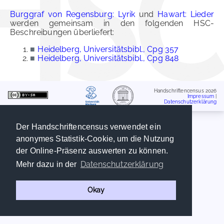
Burggraf von Regensburg: Lyrik
und
Hawart: Lieder
werden gemeinsam in den folgenden HSC-
Beschreibungen überliefert:
■
Heidelberg, Universitätsbibl., Cpg 357
■
Heidelberg, Universitätsbibl., Cpg 848
Handschriftencensus 2026
Impressum
|
Datenschutzerklärung
Der Handschriftencensus verwendet ein
anonymes Statistik-Cookie, um die Nutzung
der Online-Präsenz auswerten zu können.
Datenschutzerklärung
Mehr dazu in der
Okay