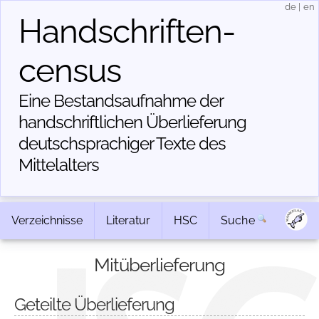
de
|
en
Handschriften­
census
Eine Bestandsaufnahme der
handschriftlichen Über­lieferung
deutschsprachiger Texte des
Mittelalters
Verzeichnisse
Literatur
HSC
Suche
Mitüberlieferung
Geteilte Überlieferung