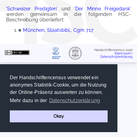
'Schweizer Predigten'
und
'Der Minne Freigedank'
werden gemeinsam in der folgenden HSC-
Beschreibung überliefert:
■
München, Staatsbibl., Cgm 717
Handschriftencensus 2026
Impressum
|
Datenschutzerklärung
Der Handschriftencensus verwendet ein
anonymes Statistik-Cookie, um die Nutzung
der Online-Präsenz auswerten zu können.
Datenschutzerklärung
Mehr dazu in der
Okay