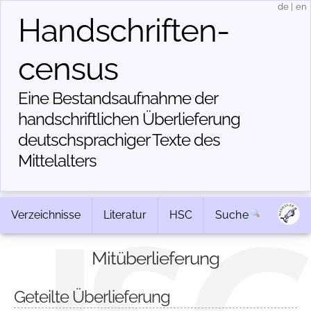
de
|
en
Handschriften­
census
Eine Bestandsaufnahme der
handschriftlichen Über­lieferung
deutschsprachiger Texte des
Mittelalters
Verzeichnisse
Literatur
HSC
Suche
Mitüberlieferung
Geteilte Überlieferung