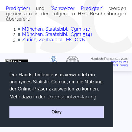
Predigt(en)
und
'Schweizer Predigten'
werden
gemeinsam in den folgenden HSC-Beschreibungen
überliefert:
■
München, Staatsbibl., Cgm 717
■
München, Staatsbibl., Cgm 5141
■
Zürich, Zentralbibl., Ms. C 76
Handschriftencensus 2026
Impressum
|
Datenschutzerklärung
Der Handschriftencensus verwendet ein
anonymes Statistik-Cookie, um die Nutzung
der Online-Präsenz auswerten zu können.
Datenschutzerklärung
Mehr dazu in der
Okay