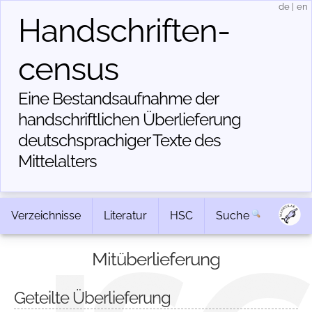
de
|
en
Handschriften­
census
Eine Bestandsaufnahme der
handschriftlichen Über­lieferung
deutschsprachiger Texte des
Mittelalters
Verzeichnisse
Literatur
HSC
Suche
Mitüberlieferung
Geteilte Überlieferung