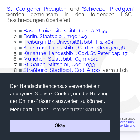
'St. Georgener Predigten'
und
'Schweizer Predigten'
werden gemeinsam in den folgenden HSC-
Beschreibungen überliefert:
■
Basel, Universitätsbibl., Cod. A XI 59
■
Berlin, Staatsbibl., mgq 149
■
Freiburg i. Br., Universitätsbibl., Hs. 464
■
Karlsruhe, Landesbibl., Cod. St. Georgen 36
■
Karlsruhe, Landesbibl., Cod. St. Peter pap. 17
■
München, Staatsbibl., Cgm 5141
■
St. Gallen, Stiftsbibl., Cod. 1033
■
Straßburg, Stadtbibl., Cod. A 100
[vermutlich
verbrannt]
□
Tübingen, Wilhelmsstift, Cod. KH 5184,
Der Handschriftencensus verwendet ein
ausgelöster Spiegel
■
Zürich, Zentralbibl., Ms. A 131
anonymes Statistik-Cookie, um die Nutzung
■
Zürich, Zentralbibl., Ms. C 76
der Online-Präsenz auswerten zu können.
Datenschutzerklärung
Mehr dazu in der
Handschriftencensus 2026
Impressum
|
Okay
Datenschutzerklärung