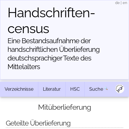
de
|
en
Handschriften­
census
Eine Bestandsaufnahme der
handschriftlichen Über­lieferung
deutschsprachiger Texte des
Mittelalters
Verzeichnisse
Literatur
HSC
Suche
Mitüberlieferung
Geteilte Überlieferung