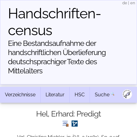
de
|
en
Handschriften­
census
Eine Bestandsaufnahme der
handschriftlichen Über­lieferung
deutschsprachiger Texte des
Mittelalters
Verzeichnisse
Literatur
HSC
Suche
Hel, Erhard: Predigt
2