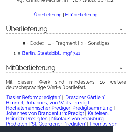
Vgl. Christine Michler, in:
VL 3 (1981), Sp. 942f.
Überlieferung
|
Mitüberlieferung
Überlieferung
■ = Codex | □ = Fragment | ○ = Sonstiges
■
Berlin, Staatsbibl., mgf 741
Mitüberlieferung
Mit diesem Werk sind mindestens 10 weitere
deutschsprachige Werke überliefert.
'Basler Reformpredigten'
|
'Dresdner Gärtlein'
|
Himmel, Johannes, von Weits: Predigt
|
Hochalemannischer Prediger: Predigtsammlung
|
Johannes von Brandenturn: Predigt
|
Kalteisen,
Heinrich: Predigten
|
Nikolaus von Straßburg:
Predigten
|
'St. Georgener Predigten'
|
Thomas von
Wien: Predigten
|
Ulrich vom Grünenwörth: