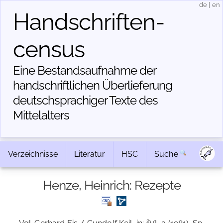
de
|
en
Handschriften­
census
Eine Bestandsaufnahme der
handschriftlichen Über­lieferung
deutschsprachiger Texte des
Mittelalters
Verzeichnisse
Literatur
HSC
Suche
Henze, Heinrich: Rezepte
2