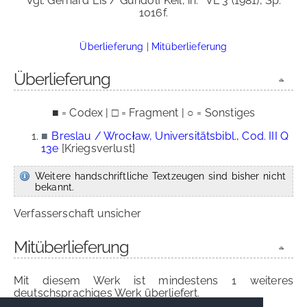
Vgl. Gerhard Eis / Gundolf Keil, in:
VL 3 (1981), Sp.
1016f.
Überlieferung
|
Mitüberlieferung
Überlieferung
■ = Codex | □ = Fragment | ○ = Sonstiges
■
Breslau / Wrocław, Universitätsbibl., Cod. III Q
13e
[Kriegsverlust]
Weitere handschriftliche Textzeugen sind bisher nicht
bekannt.
Verfasserschaft unsicher
Mitüberlieferung
Mit diesem Werk ist mindestens 1 weiteres
deutschsprachiges Werk überliefert.