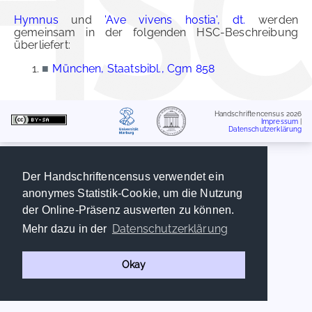
Hymnus
und
'Ave vivens hostia', dt.
werden
gemeinsam in der folgenden HSC-Beschreibung
überliefert:
■
München, Staatsbibl., Cgm 858
Handschriftencensus 2026
Impressum
|
Datenschutzerklärung
Der Handschriftencensus verwendet ein
anonymes Statistik-Cookie, um die Nutzung
der Online-Präsenz auswerten zu können.
Datenschutzerklärung
Mehr dazu in der
Okay