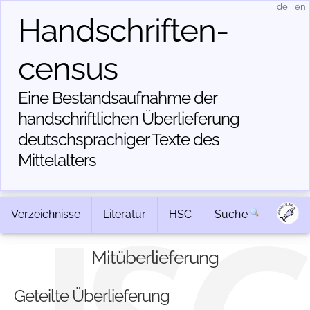
de
|
en
Handschriften­
census
Eine Bestandsaufnahme der
handschriftlichen Über­lieferung
deutschsprachiger Texte des
Mittelalters
Verzeichnisse
Literatur
HSC
Suche
Mitüberlieferung
Geteilte Überlieferung