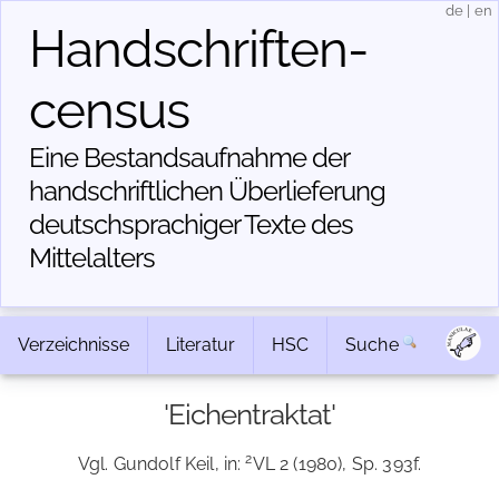
de
|
en
Handschriften­
census
Eine Bestandsaufnahme der
handschriftlichen Über­lieferung
deutschsprachiger Texte des
Mittelalters
Verzeichnisse
Literatur
HSC
Suche
'Eichentraktat'
2
Vgl. Gundolf Keil, in:
VL 2 (1980), Sp. 393f.