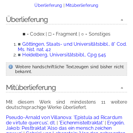
Überlieferung
|
Mitüberlieferung
Überlieferung
■ = Codex | □ = Fragment | ○ = Sonstiges
■
Göttingen, Staats- und Universitätsbibl., 8° Cod.
Ms. hist. nat. 42
■
Heidelberg, Universitätsbibl., Cpg 545
Weitere handschriftliche Textzeugen sind bisher nicht
bekannt.
Mitüberlieferung
Mit diesem Werk sind mindestens 11 weitere
deutschsprachige Werke überliefert.
Pseudo-Arnald von Villanova: 'Epistula ad Ricardum
de virtute quercus', dt.
|
'Eichenmisteltraktat'
|
Engelin,
Jakob: Pesttraktat 'Also das ein mensch zeichen