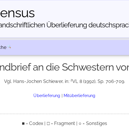
census
dschriftlichen Über­lieferung deutschsprachi
che
Sendbrief an die Schwestern v
2
Vgl. Hans-Jochen Schiewer, in:
VL 8 (1992), Sp. 706-709.
Überlieferung
|
Mitüberlieferung
■ = Codex | □ = Fragment | ○ = Sonstiges