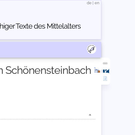
de
|
en
ger Texte des Mittelalters
on Schönensteinbach