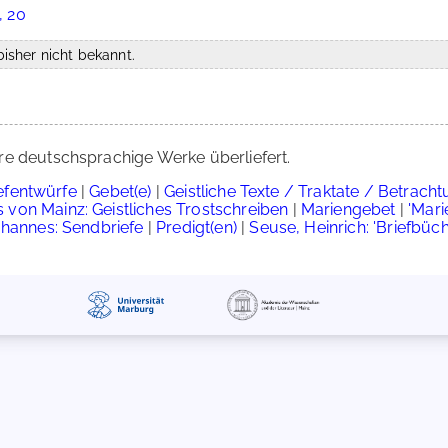
, 20
isher nicht bekannt.
re deutschsprachige Werke überliefert.
iefentwürfe
|
Gebet(e)
|
Geistliche Texte / Traktate / Betrach
 von Mainz: Geistliches Trostschreiben
|
Mariengebet
|
'Mari
ohannes: Sendbriefe
|
Predigt(en)
|
Seuse, Heinrich: 'Briefbüch