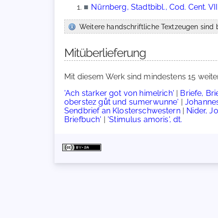
■
Nürnberg, Stadtbibl., Cod. Cent. VII
Weitere handschriftliche Textzeugen sind b
Mitüberlieferung
Mit diesem Werk sind mindestens 15 weite
'Ach starker got von himelrich'
|
Briefe, Br
oberstez gůt und sumerwunne'
|
Johannes
Sendbrief an Klosterschwestern
|
Nider, J
Briefbuch'
|
'Stimulus amoris', dt.