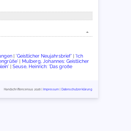
tungen
|
'Geistlicher Neujahrsbrief'
|
'Ich
engrüße'
|
Mulberg, Johannes: Geistlicher
lein'
|
Seuse, Heinrich: 'Das große
Handschriftencensus 2026 |
Impressum
|
Datenschutzerklärung