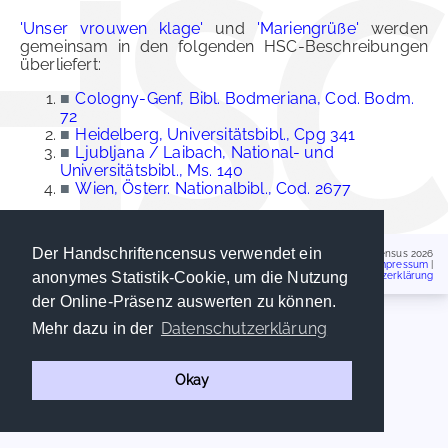
'Unser vrouwen klage'
und
'Mariengrüße'
werden
gemeinsam in den folgenden HSC-Beschreibungen
überliefert:
■
Cologny-Genf, Bibl. Bodmeriana, Cod. Bodm.
72
■
Heidelberg, Universitätsbibl., Cpg 341
■
Ljubljana / Laibach, National- und
Universitätsbibl., Ms. 140
■
Wien, Österr. Nationalbibl., Cod. 2677
Der Handschriftencensus verwendet ein
Handschriftencensus 2026
Impressum
|
anonymes Statistik-Cookie, um die Nutzung
Datenschutzerklärung
der Online-Präsenz auswerten zu können.
Datenschutzerklärung
Mehr dazu in der
Okay