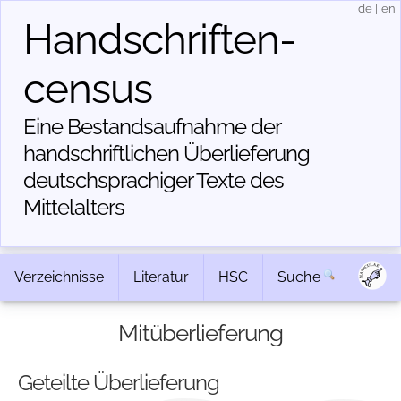
de
|
en
Handschriften­
census
Eine Bestandsaufnahme der
handschriftlichen Über­lieferung
deutschsprachiger Texte des
Mittelalters
Verzeichnisse
Literatur
HSC
Suche
Mitüberlieferung
Geteilte Überlieferung