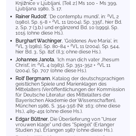
Knjižnice v Ljubljani, [Teil 2:] Ms 100 - Ms 399,
Ljubljana 1980, S. 17.
2
Rainer Rudolf
, 'De contemptu mundi', in:
VL 2
2
(1980), Sp. 5-8 +
VL 11 (2004), Sp. 335f., hier Bd.
2, Sp. 7 (3.b.) und ergänzend Bd. 10 (1999), Sp.
1015 (ohne diese Hs.).
Burghart Wachinger
, 'Goldenes Ave Maria', in:
2
2
VL 3 (1981), Sp. 80-84 +
VL 11 (2004), Sp. 544,
hier Bd. 3, Sp. 82f. (II.3; ohne diese Hs.).
Johannes Janota
, 'Ich man dich vater Jhesum
2
2
Christ', in:
VL 4 (1983), Sp. 351-352 +
VL 11
(2004), Sp. 707 (ohne diese Hs.).
Rolf Bergmann
, Katalog der deutschsprachigen
geistlichen Spiele und Marienklagen des
Mittelalters (Veröffentlichungen der Kommission
für Deutsche Literatur des Mittelalters der
Bayerischen Akademie der Wissenschaften),
München 1986, S. 354-356 (Nr. 163; ohne diese
Hs.), 489-491 (ohne diese Hs.).
Edgar Büttner
, Die Überlieferung von "Unser
vrouwen klage" und des "Spiegel" (Erlanger
Studien 74), Erlangen 1987 (ohne diese Hs.).