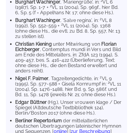
2
Burghart Wachinger
, 'Mariengrüße', in:
VL 6
2
(1987), Sp. 1-7 +
VL 11 (2004), Sp. 969f., hier Bd.
6, Sp. 5 (f = Appelhans Nr. 17; ohne diese Hs.).
2
Burghart Wachinger
, 'Salve regina', in:
VL 8
2
(1992), Sp. 552-559 +
VL 11 (2004), Sp. 1368
(ohne diese Hs., die evtl. zu Bd. 8, Sp. 557, Nr. 13
zu stellen ist).
Christian Kiening
unter Mitwirkung von
Florian
Eichberger
, Contemptus mundi in Vers und Bild
am Ende des Mittelalters, in: ZfdA 123 (1994), S.
409-457, bes. S. 416-422 (Überlieferung, Text;
ohne diese Hs., die den Bestand erweitert und
anders reiht).
2
Nigel F. Palmer
, Tagzeitengedichte, in:
VL 9
2
(1995), Sp. 577-588 + Gisela Kornrumpf in:
VL 11
(2004), Sp. 1476-1488, hier Bd. 9, Sp. 586f. und
Bd. 11, Sp. 1478 (jeweils Nr. 21; ohne diese Hs.).
Edgar Büttner
(Hg.), Unser vrouwen klage / Der
Spiegel (Altdeutsche Textbibliothek 124),
Berlin/Boston 2017 (ohne diese Hs.).
Berliner Repertorium
der mittelalterlichen
deutschen Übertragungen lateinischer Hymnen
und Sequenzen. [
online
] [
zur Beschreibung
]