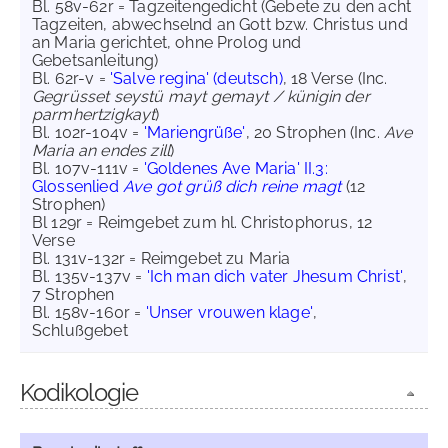
Bl. 58v-62r = Tagzeitengedicht (Gebete zu den acht
Tagzeiten, abwechselnd an Gott bzw. Christus und
an Maria gerichtet, ohne Prolog und
Gebetsanleitung)
Bl. 62r-v =
'Salve regina' (deutsch)
, 18 Verse (Inc.
Gegrüsset seystü mayt gemayt / künigin der
parmhertzigkayt
)
Bl. 102r-104v =
'Mariengrüße'
, 20 Strophen (Inc.
Ave
Maria an endes zill
)
Bl. 107v-111v =
'Goldenes Ave Maria' II.3:
Glossenlied
Ave got grüß dich reine magt
(12
Strophen)
Bl 129r = Reimgebet zum hl. Christophorus, 12
Verse
Bl. 131v-132r = Reimgebet zu Maria
Bl. 135v-137v =
'Ich man dich vater Jhesum Christ'
,
7 Strophen
Bl. 158v-160r =
'Unser vrouwen klage'
,
Schlußgebet
Kodikologie