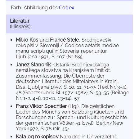
Farb-Abbildung des
Codex
Literatur
(Hinweis)
Milko Kos
und
Francè Stele
, Srednjeveški
rokopisi v Sloveniji / Codices aetatis mediae
manu scripti qui in Slovenia reperiuntur,
Ljubljana 1931, S. 107 (Nr. 69).
Janez Stanonik
, Ostanki Srednjeveškega
nemškega slovstva na Kranjskem [mit dt.
Zusammenfassung: Die Überreste der
deutschen Literatur des Mittelalters in Krain],
Diss. Ljubljana 1957, S. 10, 11, 31-35 (Text Nr. 3-4),
48 (Gebetsrubrik Bl. 157v-158v), S. 53-55 (Beilage
Nr. 1-2, 4-8, 10-11, 13-14), 57.
Franz Viktor Spechtler
(Hg.), Die geistlichen
Lieder des Mönchs von Salzburg (Quellen und
Forschungen zur Sprach- und Kulturgeschichte
der germanischen Völker 51 [175]), Berlin/New
York 1972, S. 78 (Nr. 45).
Katalog rokopisov
Narodne in Univerzitetne