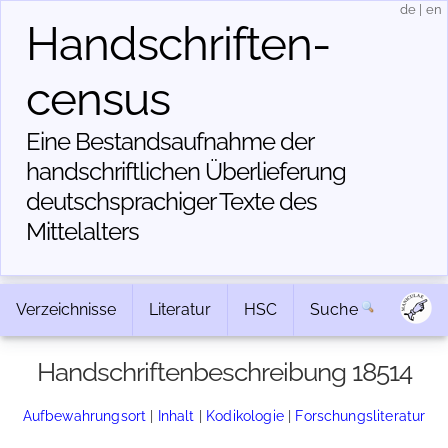
de
|
en
Handschriften­
census
Eine Bestandsaufnahme der
handschriftlichen Über­lieferung
deutschsprachiger Texte des
Mittelalters
Verzeichnisse
Literatur
HSC
Suche
Handschriftenbeschreibung 18514
Aufbewahrungsort
|
Inhalt
|
Kodikologie
|
Forschungsliteratur