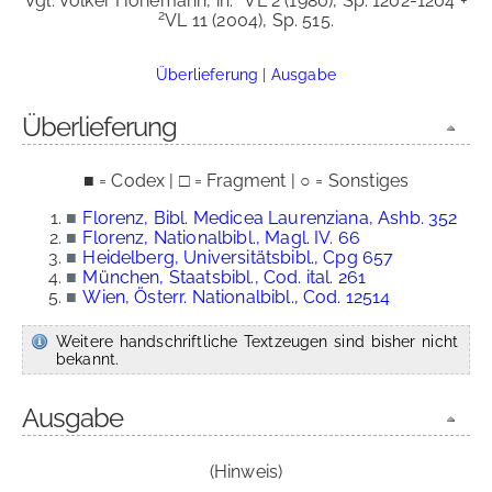
Vgl. Volker Honemann, in:
VL 2 (1980), Sp. 1202-1204 +
2
VL 11 (2004), Sp. 515.
Überlieferung
|
Ausgabe
Überlieferung
■ = Codex | □ = Fragment | ○ = Sonstiges
■
Florenz, Bibl. Medicea Laurenziana, Ashb. 352
■
Florenz, Nationalbibl., Magl. IV. 66
■
Heidelberg, Universitätsbibl., Cpg 657
■
München, Staatsbibl., Cod. ital. 261
■
Wien, Österr. Nationalbibl., Cod. 12514
Weitere handschriftliche Textzeugen sind bisher nicht
bekannt.
Ausgabe
(Hinweis)