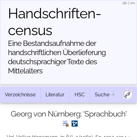
de
|
en
Handschriften­
census
Eine Bestandsaufnahme der
handschriftlichen Über­lieferung
deutschsprachiger Texte des
Mittelalters
Verzeichnisse
Literatur
HSC
Suche
Georg von Nürnberg: 'Sprachbuch'
2