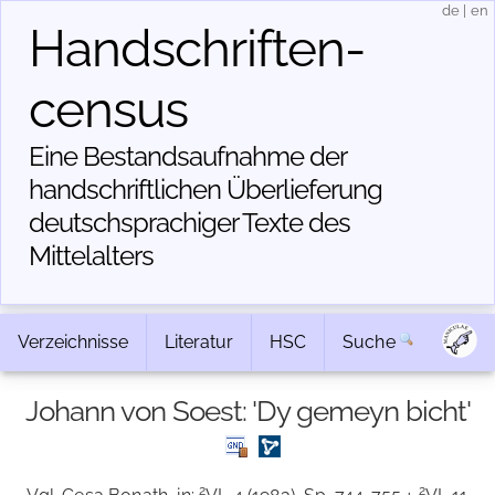
de
|
en
Handschriften­
census
Eine Bestandsaufnahme der
handschriftlichen Über­lieferung
deutschsprachiger Texte des
Mittelalters
Verzeichnisse
Literatur
HSC
Suche
Johann von Soest: 'Dy gemeyn bicht'
2
2