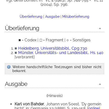
Vgl. Gesa Bonath, in:
VL 4 (1983), Sp. 744-755 +
VL 11
(2004), Sp. 796.
Überlieferung
|
Ausgabe
|
Mitüberlieferung
Überlieferung
■ = Codex | □ = Fragment | ○ = Sonstiges
■
Heidelberg, Universitätsbibl., Cpg 730
■
Münster, Universitäts- und Landesbibl., Hs. 140
[verbrannt]
Weitere handschriftliche Textzeugen sind bisher nicht
bekannt.
Ausgabe
(Hinweis)
Karl von Bahder
, Johann von Soest, 'Dy gemein
bicht', in: Germania 33 (1888), S. 129-158. [
online
]