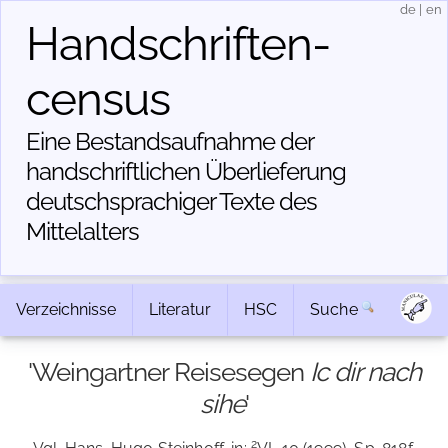
de
|
en
Handschriften­
census
Eine Bestandsaufnahme der
handschriftlichen Über­lieferung
deutschsprachiger Texte des
Mittelalters
Verzeichnisse
Literatur
HSC
Suche
'Weingartner Reisesegen
Ic dir nach
sihe
'
2