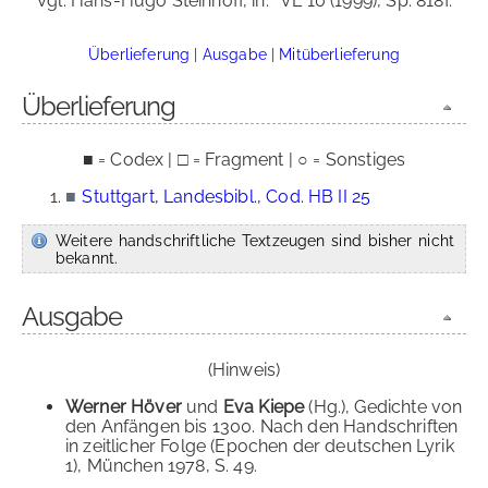
Vgl. Hans-Hugo Steinhoff, in:
VL 10 (1999), Sp. 818f.
Überlieferung
|
Ausgabe
|
Mitüberlieferung
Überlieferung
■ = Codex | □ = Fragment | ○ = Sonstiges
■
Stuttgart, Landesbibl., Cod. HB II 25
Weitere handschriftliche Textzeugen sind bisher nicht
bekannt.
Ausgabe
(Hinweis)
Werner Höver
und
Eva Kiepe
(Hg.), Gedichte von
den Anfängen bis 1300. Nach den Handschriften
in zeitlicher Folge (Epochen der deutschen Lyrik
1), München 1978, S. 49.