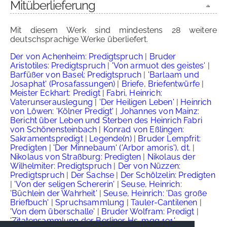
Mitüberlieferung
Mit diesem Werk sind mindestens 28 weitere
deutschsprachige Werke überliefert.
Der von Achenheim: Predigtspruch
|
Bruder
Aristotiles: Predigtspruch
|
'Von armuot des geistes'
|
Barfüßer von Basel: Predigtspruch
|
'Barlaam und
Josaphat' (Prosafassungen)
|
Briefe, Briefentwürfe
|
Meister Eckhart: Predigt
|
Fabri, Heinrich:
Vaterunserauslegung
|
'Der Heiligen Leben'
|
Heinrich
von Löwen: 'Kölner Predigt'
|
Johannes von Mainz:
Bericht über Leben und Sterben des Heinrich Fabri
von Schönensteinbach
|
Konrad von Eßlingen:
Sakramentspredigt
|
Legende(n)
|
Bruder Lempfrit:
Predigten
|
'Der Minnebaum' ('Arbor amoris'), dt.
|
Nikolaus von Straßburg: Predigten
|
Nikolaus der
Wilhelmiter: Predigtspruch
|
Der von Nüzzen:
Predigtspruch
|
Der Sachse
|
Der Schölzelin: Predigten
|
'Von der seligen Schererin'
|
Seuse, Heinrich:
'Büchlein der Wahrheit'
|
Seuse, Heinrich: 'Das große
Briefbuch'
|
Spruchsammlung
|
Tauler-Cantilenen
|
'Von dem überschalle'
|
Bruder Wolfram: Predigt
|
'Zitatensammlung der Berliner Hs. mgq 191'