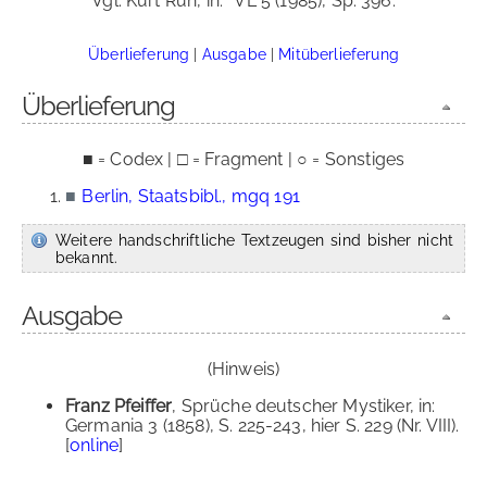
Vgl. Kurt Ruh, in:
VL 5 (1985), Sp. 396.
Überlieferung
|
Ausgabe
|
Mitüberlieferung
Überlieferung
■ = Codex | □ = Fragment | ○ = Sonstiges
■
Berlin, Staatsbibl., mgq 191
Weitere handschriftliche Textzeugen sind bisher nicht
bekannt.
Ausgabe
(Hinweis)
Franz Pfeiffer
, Sprüche deutscher Mystiker, in:
Germania 3 (1858), S. 225-243, hier S. 229 (Nr. VIII).
[
online
]