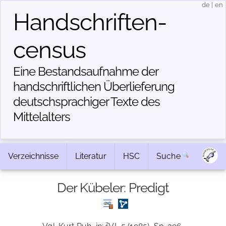
de
|
en
Handschriften­
census
Eine Bestandsaufnahme der
handschriftlichen Über­lieferung
deutschsprachiger Texte des
Mittelalters
Verzeichnisse
Literatur
HSC
Suche
Der Kübeler: Predigt
2