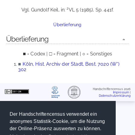
2
Vgl. Gundolf Keil, in:
VL 5 (1985), Sp. 441f.
Überlieferung
Überlieferung
■ = Codex | □ = Fragment | ○ = Sonstiges
■
Köln, Hist. Archiv der Stadt, Best. 7020 (W*)
302
Handschriftencensus 2026
Impressum
|
Datenschutzerklärung
Der Handschriftencensus verwendet ein
anonymes Statistik-Cookie, um die Nutzung
der Online-Präsenz auswerten zu können.