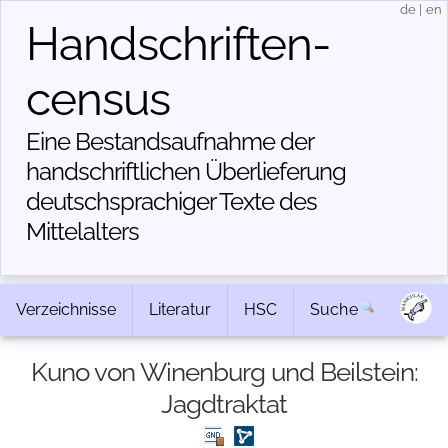
de
|
en
Handschriften­
census
Eine Bestandsaufnahme der
handschriftlichen Über­lieferung
deutschsprachiger Texte des
Mittelalters
Verzeichnisse
Literatur
HSC
Suche
Kuno von Winenburg und Beilstein:
Jagdtraktat