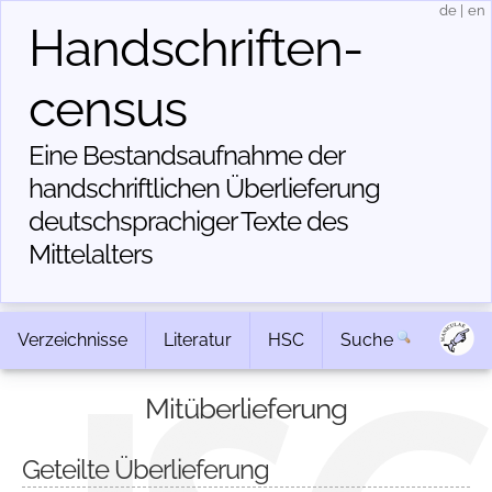
de
|
en
Handschriften­
census
Eine Bestandsaufnahme der
handschriftlichen Über­lieferung
deutschsprachiger Texte des
Mittelalters
Verzeichnisse
Literatur
HSC
Suche
Mitüberlieferung
Geteilte Überlieferung