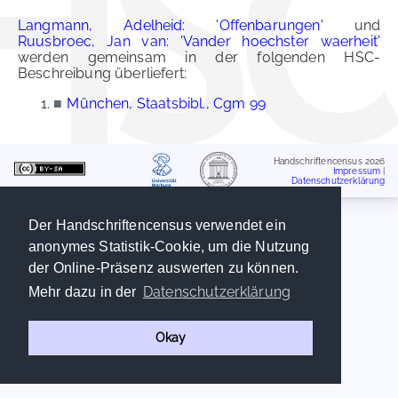
Langmann, Adelheid: 'Offenbarungen'
und
Ruusbroec, Jan van: 'Vander hoechster waerheit'
werden gemeinsam in der folgenden HSC-
Beschreibung überliefert:
■
München, Staatsbibl., Cgm 99
Handschriftencensus 2026
Impressum
|
Datenschutzerklärung
Der Handschriftencensus verwendet ein
anonymes Statistik-Cookie, um die Nutzung
der Online-Präsenz auswerten zu können.
Datenschutzerklärung
Mehr dazu in der
Okay