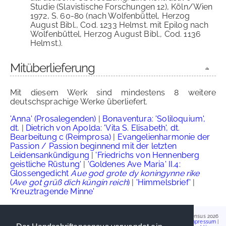
Studie (Slavistische Forschungen 12), Köln/Wien
1972, S. 60-80 (nach Wolfenbüttel, Herzog
August Bibl., Cod. 1233 Helmst. mit Epilog nach
Wolfenbüttel, Herzog August Bibl., Cod. 1136
Helmst.).
Mitüberlieferung
Mit diesem Werk sind mindestens 8 weitere
deutschsprachige Werke überliefert.
'Anna' (Prosalegenden)
|
Bonaventura: 'Soliloquium',
dt.
|
Dietrich von Apolda: 'Vita S. Elisabeth', dt.
Bearbeitung c (Reimprosa)
|
Evangelienharmonie der
Passion / Passion beginnend mit der letzten
Leidensankündigung
|
'Friedrichs von Hennenberg
geistliche Rüstung'
|
'Goldenes Ave Maria' II.4:
Glossengedicht
Aue god grote dy koningynne rike
(
Ave got grüß dich küngin reich
)
|
'Himmelsbrief'
|
'Kreuztragende Minne'
Handschriftencensus 2026
Impressum
|