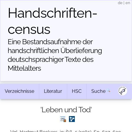
de
|
en
Handschriften­
census
Eine Bestandsaufnahme der
handschriftlichen Über­lieferung
deutschsprachiger Texte des
Mittelalters
Verzeichnisse
Literatur
HSC
Suche
'Leben und Tod'
2