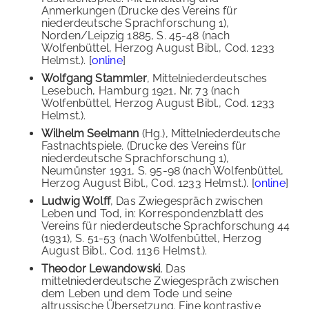
Anmerkungen (Drucke des Vereins für
niederdeutsche Sprachforschung 1),
Norden/Leipzig 1885, S. 45-48 (nach
Wolfenbüttel, Herzog August Bibl., Cod. 1233
Helmst.). [
online
]
Wolfgang Stammler
, Mittelniederdeutsches
Lesebuch, Hamburg 1921, Nr. 73 (nach
Wolfenbüttel, Herzog August Bibl., Cod. 1233
Helmst.).
Wilhelm Seelmann
(Hg.), Mittelniederdeutsche
Fastnachtspiele. (Drucke des Vereins für
niederdeutsche Sprachforschung 1),
Neumünster 1931, S. 95-98 (nach Wolfenbüttel,
Herzog August Bibl., Cod. 1233 Helmst.). [
online
]
Ludwig Wolff
, Das Zwiegespräch zwischen
Leben und Tod, in: Korrespondenzblatt des
Vereins für niederdeutsche Sprachforschung 44
(1931), S. 51-53 (nach Wolfenbüttel, Herzog
August Bibl., Cod. 1136 Helmst.).
Theodor Lewandowski
, Das
mittelniederdeutsche Zwiegespräch zwischen
dem Leben und dem Tode und seine
altrussische Übersetzung. Eine kontrastive