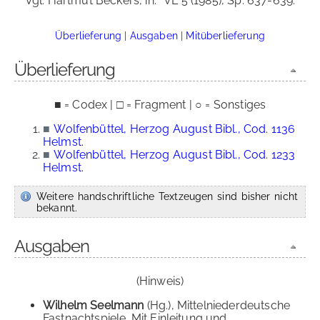
Vgl. Hartmut Beckers, in:
VL 5 (1985), Sp. 637-639.
Überlieferung
|
Ausgaben
|
Mitüberlieferung
Überlieferung
■ = Codex | □ = Fragment | ○ = Sonstiges
■
Wolfenbüttel, Herzog August Bibl., Cod. 1136
Helmst.
■
Wolfenbüttel, Herzog August Bibl., Cod. 1233
Helmst.
Weitere handschriftliche Textzeugen sind bisher nicht
bekannt.
Ausgaben
(Hinweis)
Wilhelm Seelmann
(Hg.), Mittelniederdeutsche
Fastnachtspiele. Mit Einleitung und