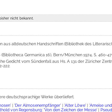
isher nicht bekannt.
n aus altdeutschen Handschriften (Bibliothek des Litterarisch
 (Bibliotheca Germanica 16), Bern/München 1974, S. 460-47
iche Gedicht vom Sündenfall aus Hs. A 131 der Züricher Zentr
2-222.
ere deutschsprachige Werke überliefert.
mosen'
|
'Der Almosenempfänger'
|
'Alter Löwe'
|
'Ameise und 
thold von Regensburg: 'Von den Zeichen der Messe'
|
Pseud