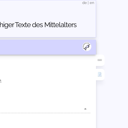
de
|
en
ger Texte des Mittelalters
2.