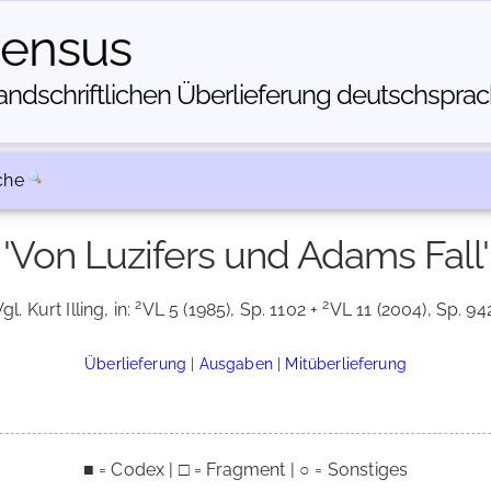
census
dschriftlichen Über­lieferung deutschsprachi
che
'Von Luzifers und Adams Fall'
2
2
gl. Kurt Illing, in:
VL 5 (1985), Sp. 1102 +
VL 11 (2004), Sp. 94
Überlieferung
|
Ausgaben
|
Mitüberlieferung
■ = Codex | □ = Fragment | ○ = Sonstiges