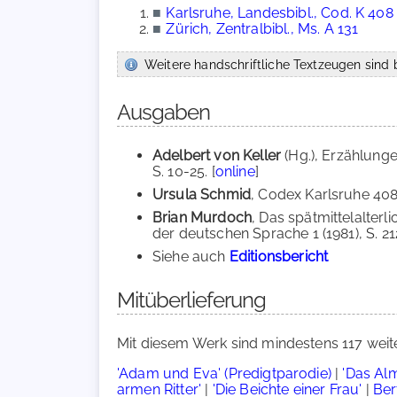
■
Karlsruhe, Landesbibl., Cod. K 408
■
Zürich, Zentralbibl., Ms. A 131
Weitere handschriftliche Textzeugen sind b
Ausgaben
Adelbert von Keller
(Hg.), Erzählunge
S. 10-25. [
online
]
Ursula Schmid
, Codex Karlsruhe 408
Brian Murdoch
, Das spätmittelalterl
der deutschen Sprache 1 (1981), S. 21
Siehe auch
Editionsbericht
Mitüberlieferung
Mit diesem Werk sind mindestens 117 weit
'Adam und Eva' (Predigtparodie)
|
'Das Al
armen Ritter'
|
'Die Beichte einer Frau'
|
Ber