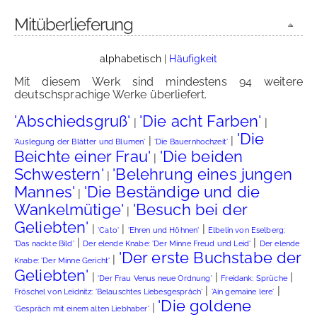
Mitüberlieferung
alphabetisch
|
Häufigkeit
Mit diesem Werk sind mindestens 94 weitere
deutschsprachige Werke überliefert.
'Abschiedsgruß'
'Die acht Farben'
|
|
'Die
|
|
'Auslegung der Blätter und Blumen'
'Die Bauernhochzeit'
Beichte einer Frau'
'Die beiden
|
Schwestern'
'Belehrung eines jungen
|
Mannes'
'Die Beständige und die
|
Wankelmütige'
'Besuch bei der
|
Geliebten'
|
|
|
'Cato'
'Ehren und Höhnen'
Elbelin von Eselberg:
|
|
'Das nackte Bild'
Der elende Knabe: 'Der Minne Freud und Leid'
Der elende
'Der erste Buchstabe der
|
Knabe: 'Der Minne Gericht'
Geliebten'
|
|
|
'Der Frau Venus neue Ordnung'
Freidank: Sprüche
|
|
Fröschel von Leidnitz: 'Belauschtes Liebesgespräch'
'Ain gemaine lere'
'Die goldene
|
'Gespräch mit einem alten Liebhaber'