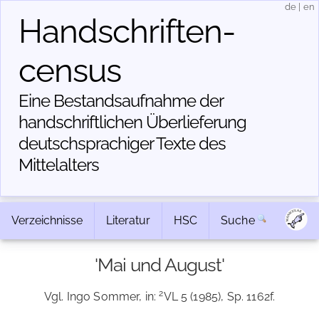
de
|
en
Handschriften­
census
Eine Bestandsaufnahme der
handschriftlichen Über­lieferung
deutschsprachiger Texte des
Mittelalters
Verzeichnisse
Literatur
HSC
Suche
'Mai und August'
2
Vgl. Ingo Sommer, in:
VL 5 (1985), Sp. 1162f.