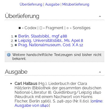
Überlieferung
|
Ausgabe
|
Mitüberlieferung
Überlieferung
■ = Codex | □ = Fragment | ○ = Sonstiges
■
Berlin, Staatsbibl., mgf 488
■
Leipzig, Universitätsbibl., Ms. Apel 8
■
Prag, Nationalmuseum, Cod. X A 12
Weitere handschriftliche Textzeugen sind bisher nicht
bekannt.
Ausgabe
Carl Haltaus
(Hg.), Liederbuch der Clara
Hätzlerin (Bibliothek der gesammten deutschen
National-Literatur 8), Quedlinburg/Leipzig 1840
(Neudruck mit einem Nachwort von Hanns
Fischer, Berlin 1966), S. 248-250 (Nr. II,60). [
online:
Ausgabe von 1840
]