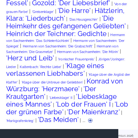
Fessel'
Gozold: 'Der Liebesbrief'
|
|
'Von der
'Die Harre'
Hätzlerin,
|
|
|
grauen Farbe'
'Greisenklage'
Klara: 'Liederbuch'
'Die
|
|
'Das Hausgeschirr'
Heimkehr des gefangenen Geliebten'
|
Heinrich der Teichner: Gedichte
|
Hermann
|
von Sachsenheim: 'Das Schleiertüchlein'
Hermann von Sachsenheim: 'Der
|
|
Spiegel'
Hermann von Sachsenheim: 'Die Grabschrift'
Hermann von
|
|
Sachsenheim: 'Die Grasmetze'
Hermann von Sachsenheim: 'Die Mörin'
'Herz und Leib'
|
|
'Ironischer Frauenpreis'
Jöriger/Joringer:
'Klage eines
|
|
Lieder
Kaltenbach: 'Rechte Liebe'
verlassenen Liebhabers'
|
'Klage über die Arglist der
Konrad von
|
|
Klaffer'
'Klage über die Untreue der Geliebten'
Würzburg: 'Herzmaere'
'Der
|
Krautgarten'
'Liebesklage
|
|
'Liebesklage' II
eines Mannes'
'Lob der Frauen' I
'Lob
|
|
der grünen Farbe'
'Der Maienkranz'
|
|
'Das Meiden'
|
| ...
'Markgrafenkrieg'
Handschriftencensus 2026