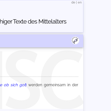
de
|
en
ger Texte des Mittelalters
ge ob sich got
)
werden gemeinsam in der