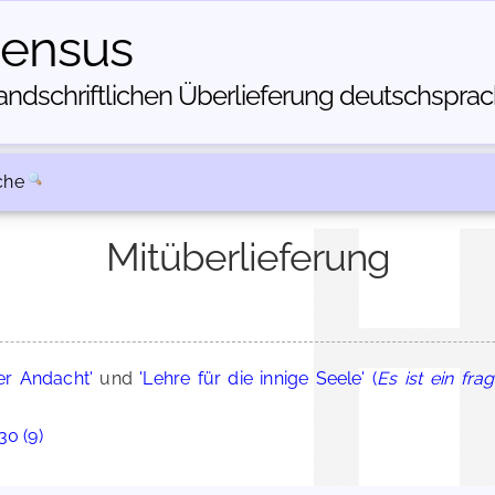
census
dschriftlichen Über­lieferung deutschsprachi
che
Mitüberlieferung
er Andacht'
und
'Lehre für die innige Seele' (
Es ist ein fra
30 (9)