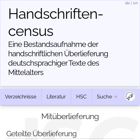
de
|
en
Handschriften­
census
Eine Bestandsaufnahme der
handschriftlichen Über­lieferung
deutschsprachiger Texte des
Mittelalters
Verzeichnisse
Literatur
HSC
Suche
Mitüberlieferung
Geteilte Überlieferung