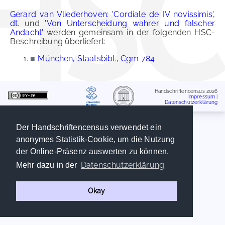
Gerard van Vliederhoven: 'Cordiale de IV novissimis',
dt.
und
'Von Unterscheidung wahrer und falscher
Andacht'
werden gemeinsam in der folgenden HSC-
Beschreibung überliefert:
■
München, Staatsbibl., Cgm 784
Handschriftencensus 2026
Impressum
|
Datenschutzerklärung
Der Handschriftencensus verwendet ein
anonymes Statistik-Cookie, um die Nutzung
der Online-Präsenz auswerten zu können.
Datenschutzerklärung
Mehr dazu in der
Okay