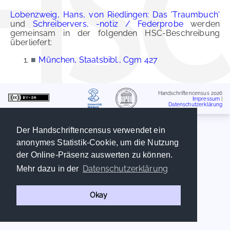
Lobenzweig, Hans, von Riedlingen: Das 'Traumbuch'
und
Schreibervers, -notiz / Federprobe
werden
gemeinsam in der folgenden HSC-Beschreibung
überliefert:
■
München, Staatsbibl., Cgm 427
Handschriftencensus 2026
Impressum
|
Datenschutzerklärung
Der Handschriftencensus verwendet ein
anonymes Statistik-Cookie, um die Nutzung
der Online-Präsenz auswerten zu können.
Datenschutzerklärung
Mehr dazu in der
Okay