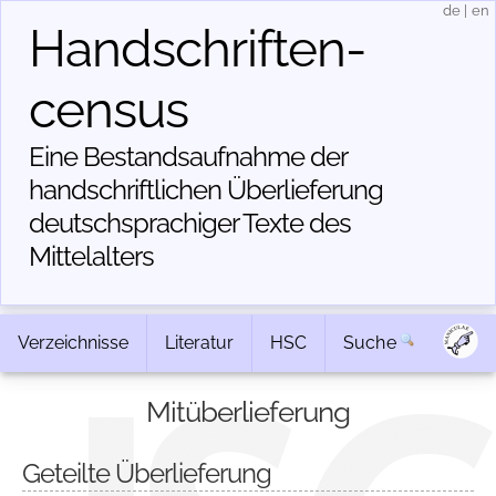
de
|
en
Handschriften­
census
Eine Bestandsaufnahme der
handschriftlichen Über­lieferung
deutschsprachiger Texte des
Mittelalters
Verzeichnisse
Literatur
HSC
Suche
Mitüberlieferung
Geteilte Überlieferung