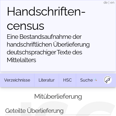
de
|
en
Handschriften­
census
Eine Bestandsaufnahme der
handschriftlichen Über­lieferung
deutschsprachiger Texte des
Mittelalters
Verzeichnisse
Literatur
HSC
Suche
Mitüberlieferung
Geteilte Überlieferung