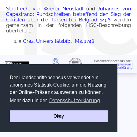
Stadtrecht von Wiener Neustadt
und
Johannes von
Capestrano: Rundschreiben betreffend den Sieg der
Christen über die Türken bei Belgrad 1456
werden
gemeinsam in der folgenden HSC-Beschreibung
überliefert:
■
Graz, Universitätsbibl., Ms. 1748
Handschriftencensus 2026
Impressum
|
Datenschutzerklärung
Der Handschriftencensus verwendet ein
anonymes Statistik-Cookie, um die Nutzung
der Online-Präsenz auswerten zu können.
Datenschutzerklärung
Mehr dazu in der
Okay