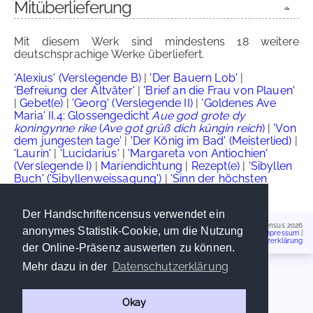
Mitüberlieferung
Mit diesem Werk sind mindestens 18 weitere
deutschsprachige Werke überliefert.
'Alexius' (Verslegende B)
|
'Der Bauern Lob'
|
'Befreiung der Altväter'
|
'Brief an die Frau von Plauen'
|
Gebet(e)
|
'Georg' (Verslegende II)
|
'Goldenes Ave
Maria' II.4: Glossengedicht
Aue god grote dy
koningynne rike
(
Ave got grüß dich küngin reich
)
|
'Von
dem jungesten tage'
|
'Der König im Bad' (Meisterlied)
|
'Laurin'
|
'Lucidarius'
|
'Margareta von Antiochien'
(Verslegende I)
|
Mariendichtung
|
Rezept(e)
|
'Sibyllen
Buch' ('Sibyllenweissagung')
|
'Sinn der höchsten
Meister von Paris'
|
'Veronika' II
|
'Wiener Oswald'
Der Handschriftencensus verwendet ein
Handschriftencensus 2026
anonymes Statistik-Cookie, um die Nutzung
Impressum
|
Datenschutzerklärung
der Online-Präsenz auswerten zu können.
Datenschutzerklärung
Mehr dazu in der
Okay