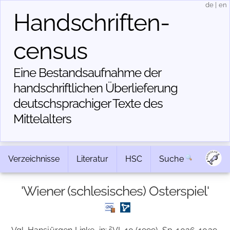
de
|
en
Handschriften­
census
Eine Bestandsaufnahme der
handschriftlichen Über­lieferung
deutschsprachiger Texte des
Mittelalters
Verzeichnisse
Literatur
HSC
Suche
'Wiener (schlesisches) Osterspiel'
2