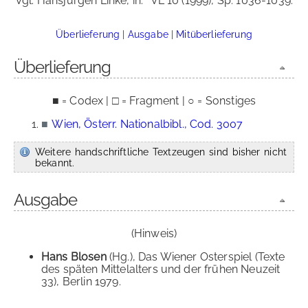
Vgl. Hansjürgen Linke, in:
VL 10 (1999), Sp. 1036-1039.
Überlieferung
|
Ausgabe
|
Mitüberlieferung
Überlieferung
■ = Codex | □ = Fragment | ○ = Sonstiges
■
Wien, Österr. Nationalbibl., Cod. 3007
Weitere handschriftliche Textzeugen sind bisher nicht
bekannt.
Ausgabe
(Hinweis)
Hans Blosen
(Hg.), Das Wiener Osterspiel (Texte
des späten Mittelalters und der frühen Neuzeit
33), Berlin 1979.