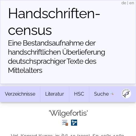
de
|
en
Handschriften­
census
Eine Bestandsaufnahme der
handschriftlichen Über­lieferung
deutschsprachiger Texte des
Mittelalters
Verzeichnisse
Literatur
HSC
Suche
'Wilgefortis'
2