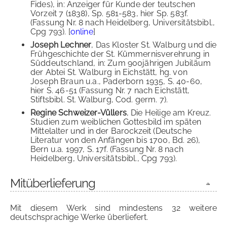
Fides), in: Anzeiger für Kunde der teutschen
Vorzeit 7 (1838), Sp. 581-583, hier Sp. 583f.
(Fassung Nr. 8 nach Heidelberg, Universitätsbibl.,
Cpg 793). [
online
]
Joseph Lechner
, Das Kloster St. Walburg und die
Frühgeschichte der St. Kümmernisverehrung in
Süddeutschland, in: Zum 900jährigen Jubiläum
der Abtei St. Walburg in Eichstätt, hg. von
Joseph Braun u.a., Paderborn 1935, S. 40-60,
hier S. 46-51 (Fassung Nr. 7 nach Eichstätt,
Stiftsbibl. St. Walburg, Cod. germ. 7).
Regine Schweizer-Vüllers
, Die Heilige am Kreuz.
Studien zum weiblichen Gottesbild im späten
Mittelalter und in der Barockzeit (Deutsche
Literatur von den Anfängen bis 1700, Bd. 26),
Bern u.a. 1997, S. 17f. (Fassung Nr. 8 nach
Heidelberg, Universitätsbibl., Cpg 793).
Mitüberlieferung
Mit diesem Werk sind mindestens 32 weitere
deutschsprachige Werke überliefert.