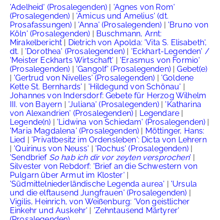
'Adelheid' (Prosalegenden)
|
'Agnes von Rom'
(Prosalegenden)
|
'Amicus und Amelius' (dt.
Prosafassungen)
|
'Anna' (Prosalegenden)
|
'Bruno von
Köln' (Prosalegenden)
|
Buschmann, Arnt:
Mirakelbericht
|
Dietrich von Apolda: 'Vita S. Elisabeth',
dt.
|
'Dorothea' (Prosalegenden)
|
'Eckhart-Legenden' /
'Meister Eckharts Wirtschaft'
|
'Erasmus von Formio'
(Prosalegenden)
|
'Gangolf' (Prosalegenden)
|
Gebet(e)
|
'Gertrud von Nivelles' (Prosalegenden)
|
'Goldene
Kette St. Bernhards'
|
'Hildegund von Schönau'
|
Johannes von Indersdorf: Gebete für Herzog Wilhelm
III. von Bayern
|
'Juliana' (Prosalegenden)
|
'Katharina
von Alexandrien' (Prosalegenden)
|
Legendare
|
Legende(n)
|
'Lidwina von Schiedam' (Prosalegenden)
|
'Maria Magdalena' (Prosalegenden)
|
Möttinger, Hans:
Lied
|
'Privatbesitz im Ordensleben': Dicta von Lehrern
|
'Quirinus von Neuss'
|
'Rochus' (Prosalegenden)
|
'Sendbrief
So hab ich dir vor zeyten versprochen
'
|
Silvester von Rebdorf: 'Brief an die Schwestern von
Pulgarn über Armut im Kloster'
|
'Südmittelniederländische Legenda aurea'
|
'Ursula
und die elftausend Jungfrauen' (Prosalegenden)
|
Vigilis, Heinrich, von Weißenburg: 'Von geistlicher
Einkehr und Auskehr'
|
'Zehntausend Märtyrer'
(Prosalegenden)