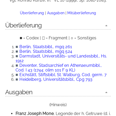
Vgl. Konrad Kunze, in:
VL 10 (1999), Sp. 1081-1083.
Überlieferung
|
Ausgaben
|
Mitüberlieferung
Überlieferung
■ = Codex | □ = Fragment | ○ = Sonstiges
■
Berlin, Staatsbibl., mgq 261
■
Berlin, Staatsbibl., mgq 524
■
Darmstadt, Universitäts- und Landesbibl., Hs.
1912
■
Deventer, Stadsarchief en Athenaeumbibl.,
Cod. I 43 (1744; olim 101 F 9 KL)
■
Eichstätt, Stiftsbibl. St. Walburg, Cod. germ. 7
■
Heidelberg, Universitätsbibl., Cpg 793
Ausgaben
(Hinweis)
Franz Joseph Mone
, Legende der h. Getruwe (d. i.