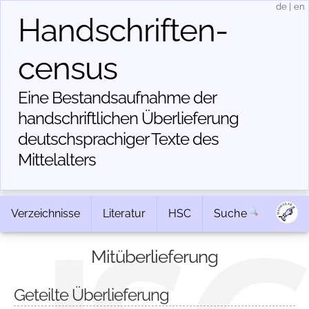
de
|
en
Handschriften­
census
Eine Bestandsaufnahme der
handschriftlichen Über­lieferung
deutschsprachiger Texte des
Mittelalters
Verzeichnisse
Literatur
HSC
Suche
Mitüberlieferung
Geteilte Überlieferung