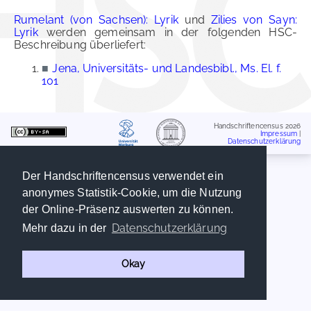
Rumelant (von Sachsen): Lyrik
und
Zilies von Sayn:
Lyrik
werden gemeinsam in der folgenden HSC-
Beschreibung überliefert:
■
Jena, Universitäts- und Landesbibl., Ms. El. f.
101
Handschriftencensus 2026
Impressum
|
Datenschutzerklärung
Der Handschriftencensus verwendet ein
anonymes Statistik-Cookie, um die Nutzung
der Online-Präsenz auswerten zu können.
Datenschutzerklärung
Mehr dazu in der
Okay