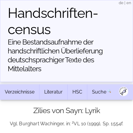
de
|
en
Handschriften­
census
Eine Bestandsaufnahme der
handschriftlichen Über­lieferung
deutschsprachiger Texte des
Mittelalters
Verzeichnisse
Literatur
HSC
Suche
Zilies von Sayn: Lyrik
2
Vgl. Burghart Wachinger, in:
VL 10 (1999), Sp. 1554f.