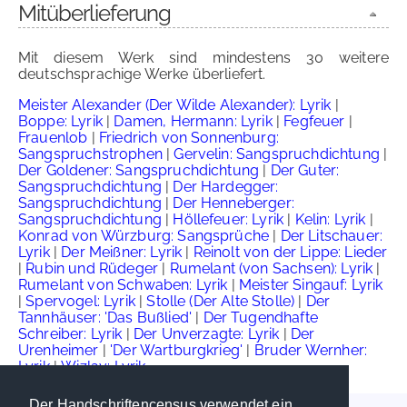
Mitüberlieferung
Mit diesem Werk sind mindestens 30 weitere
deutschsprachige Werke überliefert.
Meister Alexander (Der Wilde Alexander): Lyrik
|
Boppe: Lyrik
|
Damen, Hermann: Lyrik
|
Fegfeuer
|
Frauenlob
|
Friedrich von Sonnenburg:
Sangspruchstrophen
|
Gervelin: Sangspruchdichtung
|
Der Goldener: Sangspruchdichtung
|
Der Guter:
Sangspruchdichtung
|
Der Hardegger:
Sangspruchdichtung
|
Der Henneberger:
Sangspruchdichtung
|
Höllefeuer: Lyrik
|
Kelin: Lyrik
|
Konrad von Würzburg: Sangsprüche
|
Der Litschauer:
Lyrik
|
Der Meißner: Lyrik
|
Reinolt von der Lippe: Lieder
|
Rubin und Rüdeger
|
Rumelant (von Sachsen): Lyrik
|
Rumelant von Schwaben: Lyrik
|
Meister Singauf: Lyrik
|
Spervogel: Lyrik
|
Stolle (Der Alte Stolle)
|
Der
Tannhäuser: 'Das Bußlied'
|
Der Tugendhafte
Schreiber: Lyrik
|
Der Unverzagte: Lyrik
|
Der
Urenheimer
|
'Der Wartburgkrieg'
|
Bruder Wernher:
Lyrik
|
Wizlav: Lyrik
Der Handschriftencensus verwendet ein