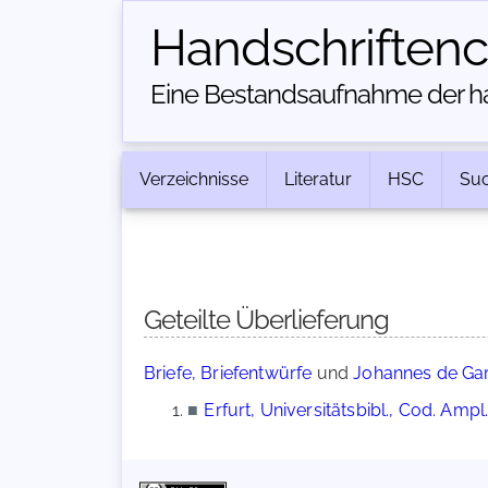
Handschriften­
Eine Bestandsaufnahme der han
Verzeichnisse
Literatur
HSC
Su
Geteilte Überlieferung
Briefe, Briefentwürfe
und
Johannes de Garl
■
Erfurt, Universitätsbibl., Cod. Ampl.