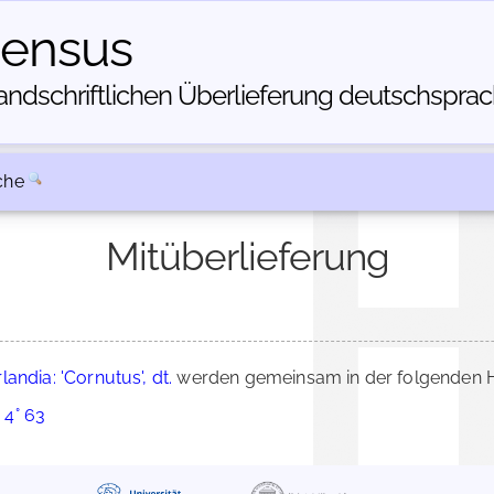
census
dschriftlichen Über­lieferung deutschsprachi
che
Mitüberlieferung
andia: 'Cornutus', dt.
werden gemeinsam in der folgenden H
 4° 63