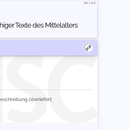
de
|
en
ger Texte des Mittelalters
schreibung überliefert: