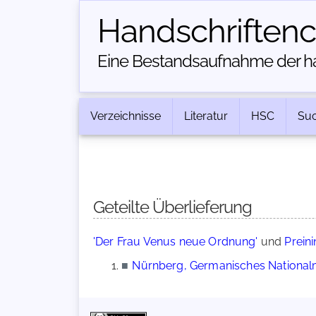
Handschriften­
Eine Bestandsaufnahme der han
Verzeichnisse
Literatur
HSC
Su
Geteilte Überlieferung
'Der Frau Venus neue Ordnung'
und
Preini
■
Nürnberg, Germanisches Nationalm