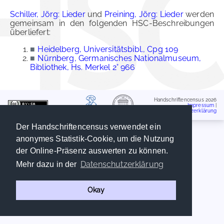
Schiller, Jörg: Lieder
und
Preining, Jörg: Lieder
werden
gemeinsam in den folgenden HSC-Beschreibungen
überliefert:
■
Heidelberg, Universitätsbibl., Cpg 109
■
Nürnberg, Germanisches Nationalmuseum,
Bibliothek, Hs. Merkel 2° 966
Handschriftencensus 2026
Impressum
|
Datenschutzerklärung
Der Handschriftencensus verwendet ein
anonymes Statistik-Cookie, um die Nutzung
der Online-Präsenz auswerten zu können.
Datenschutzerklärung
Mehr dazu in der
Okay