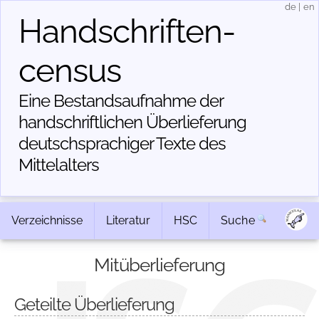
de
|
en
Handschriften­
census
Eine Bestandsaufnahme der
handschriftlichen Über­lieferung
deutschsprachiger Texte des
Mittelalters
Verzeichnisse
Literatur
HSC
Suche
Mitüberlieferung
Geteilte Überlieferung