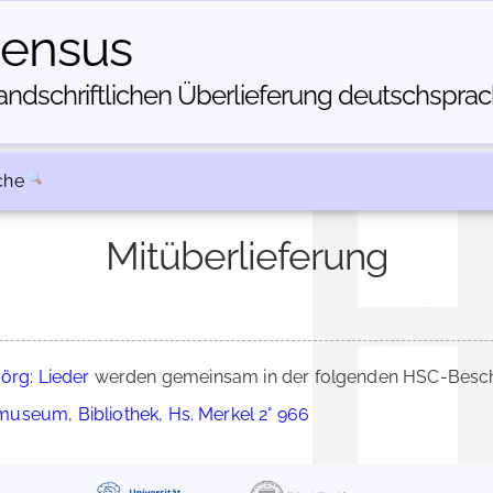
census
dschriftlichen Über­lieferung deutschsprachi
che
Mitüberlieferung
Jörg: Lieder
werden gemeinsam in der folgenden HSC-Beschr
useum, Bibliothek, Hs. Merkel 2° 966