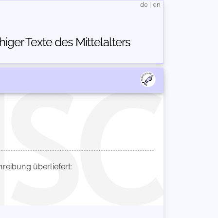
de
|
en
ger Texte des Mittelalters
eibung überliefert: