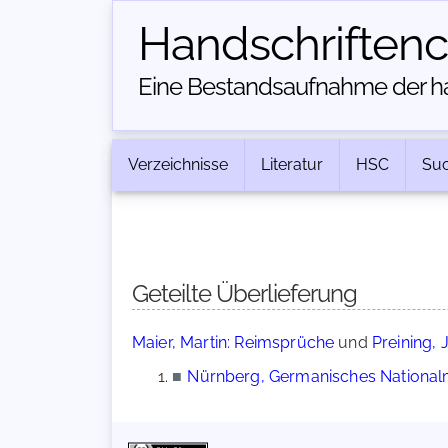
Handschriften­
Eine Bestandsaufnahme der han
Verzeichnisse
Literatur
HSC
Su
Geteilte Überlieferung
Maier, Martin: Reimsprüche
und
Preining, 
■
Nürnberg, Germanisches Nationalm