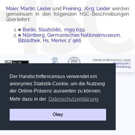
Maier, Martin: Lieder
und
Preining, Jörg: Lieder
werden
gemeinsam in den folgenden HSC-Beschreibungen
überliefert:
■
Berlin, Staatsbibl., mgq 659
■
Nürnberg, Germanisches Nationalmuseum,
Bibliothek, Hs. Merkel 2° 966
Handschriftencensus 2026
Impressum
|
Datenschutzerklärung
Der Handschriftencensus verwendet ein
anonymes Statistik-Cookie, um die Nutzung
der Online-Präsenz auswerten zu können.
Datenschutzerklärung
Mehr dazu in der
Okay