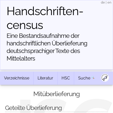
de
|
en
Handschriften­
census
Eine Bestandsaufnahme der
handschriftlichen Über­lieferung
deutschsprachiger Texte des
Mittelalters
Verzeichnisse
Literatur
HSC
Suche
Mitüberlieferung
Geteilte Überlieferung