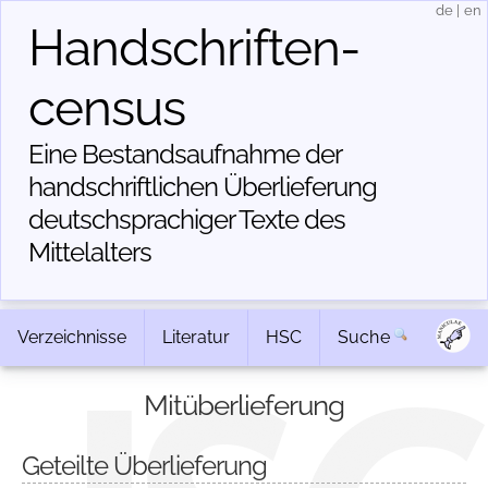
de
|
en
Handschriften­
census
Eine Bestandsaufnahme der
handschriftlichen Über­lieferung
deutschsprachiger Texte des
Mittelalters
Verzeichnisse
Literatur
HSC
Suche
Mitüberlieferung
Geteilte Überlieferung