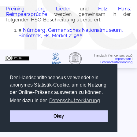
Preining, Jörg: Lieder
und
Folz, Hans:
Reimpaarsprüche
werden gemeinsam in der
folgenden HSC-Beschreibung überliefert:
■
Nürnberg, Germanisches Nationalmuseum,
Bibliothek, Hs. Merkel 2° 966
Handschriftencensus 2026
Impressum
|
Datenschutzerklärung
Der Handschriftencensus verwendet ein
anonymes Statistik-Cookie, um die Nutzung
der Online-Präsenz auswerten zu können.
Datenschutzerklärung
Mehr dazu in der
Okay