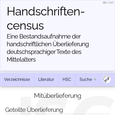
de
|
en
Handschriften­
census
Eine Bestandsaufnahme der
handschriftlichen Über­lieferung
deutschsprachiger Texte des
Mittelalters
Verzeichnisse
Literatur
HSC
Suche
Mitüberlieferung
Geteilte Überlieferung