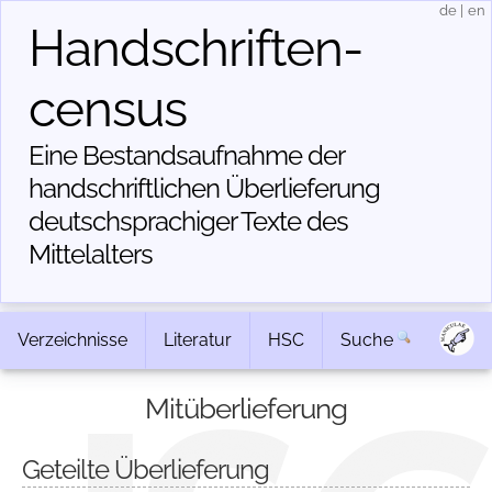
de
|
en
Handschriften­
census
Eine Bestandsaufnahme der
handschriftlichen Über­lieferung
deutschsprachiger Texte des
Mittelalters
Verzeichnisse
Literatur
HSC
Suche
Mitüberlieferung
Geteilte Überlieferung