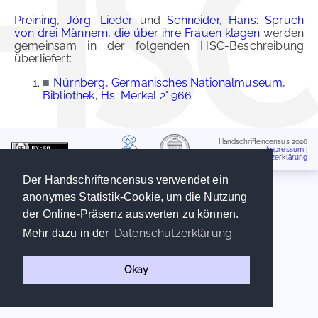
Preining, Jörg: Lieder
und
Schneider, Hans: Spruch
von drei Männern, die über ihre Frauen klagen
werden
gemeinsam in der folgenden HSC-Beschreibung
überliefert:
■
Nürnberg, Germanisches Nationalmuseum,
Bibliothek, Hs. Merkel 2° 966
Handschriftencensus 2026
Impressum
|
Datenschutzerklärung
Der Handschriftencensus verwendet ein
anonymes Statistik-Cookie, um die Nutzung
der Online-Präsenz auswerten zu können.
Datenschutzerklärung
Mehr dazu in der
Okay