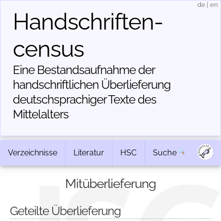
de
|
en
Handschriften­
census
Eine Bestandsaufnahme der
handschriftlichen Über­lieferung
deutschsprachiger Texte des
Mittelalters
Verzeichnisse
Literatur
HSC
Suche
Mitüberlieferung
Geteilte Überlieferung