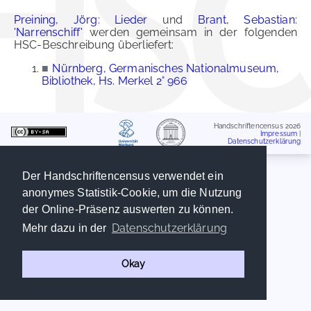
Preining, Jörg: Lieder
und
Brant, Sebastian:
'Narrenschiff'
werden gemeinsam in der folgenden
HSC-Beschreibung überliefert:
■
Nürnberg, Germanisches Nationalmuseum,
Bibliothek, Hs. Merkel 2° 966
Handschriftencensus 2026
Impressum
|
Datenschutzerklärung
Der Handschriftencensus verwendet ein
anonymes Statistik-Cookie, um die Nutzung
der Online-Präsenz auswerten zu können.
Datenschutzerklärung
Mehr dazu in der
Okay