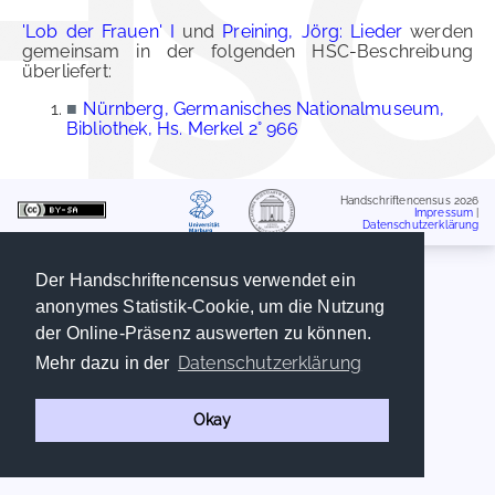
'Lob der Frauen' I
und
Preining, Jörg: Lieder
werden
gemeinsam in der folgenden HSC-Beschreibung
überliefert:
■
Nürnberg, Germanisches Nationalmuseum,
Bibliothek, Hs. Merkel 2° 966
Handschriftencensus 2026
Impressum
|
Datenschutzerklärung
Der Handschriftencensus verwendet ein
anonymes Statistik-Cookie, um die Nutzung
der Online-Präsenz auswerten zu können.
Datenschutzerklärung
Mehr dazu in der
Okay