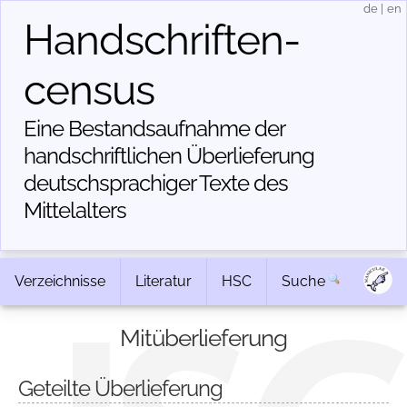
de
|
en
Handschriften­
census
Eine Bestandsaufnahme der
handschriftlichen Über­lieferung
deutschsprachiger Texte des
Mittelalters
Verzeichnisse
Literatur
HSC
Suche
Mitüberlieferung
Geteilte Überlieferung