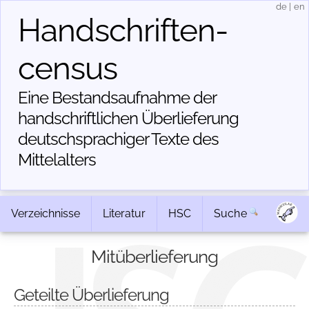
de
|
en
Handschriften­
census
Eine Bestandsaufnahme der
handschriftlichen Über­lieferung
deutschsprachiger Texte des
Mittelalters
Verzeichnisse
Literatur
HSC
Suche
Mitüberlieferung
Geteilte Überlieferung