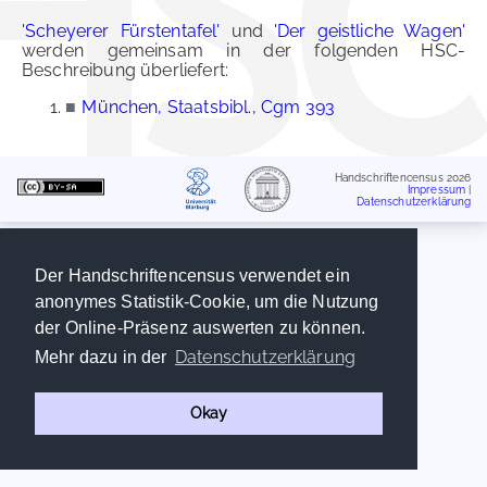
'Scheyerer Fürstentafel'
und
'Der geistliche Wagen'
werden gemeinsam in der folgenden HSC-
Beschreibung überliefert:
■
München, Staatsbibl., Cgm 393
Handschriftencensus 2026
Impressum
|
Datenschutzerklärung
Der Handschriftencensus verwendet ein
anonymes Statistik-Cookie, um die Nutzung
der Online-Präsenz auswerten zu können.
Datenschutzerklärung
Mehr dazu in der
Okay