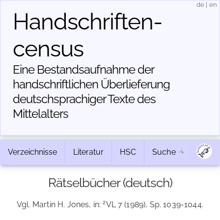
de
|
en
Handschriften­
census
Eine Bestandsaufnahme der
handschriftlichen Über­lieferung
deutschsprachiger Texte des
Mittelalters
Verzeichnisse
Literatur
HSC
Suche
Rätselbücher (deutsch)
2
Vgl. Martin H. Jones, in:
VL 7 (1989), Sp. 1039-1044.