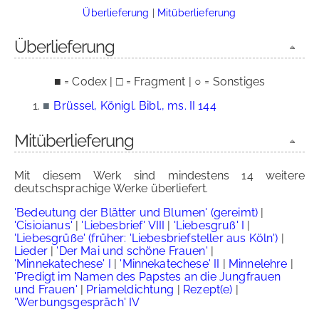
Überlieferung
|
Mitüberlieferung
Überlieferung
■ = Codex | □ = Fragment | ○ = Sonstiges
■
Brüssel, Königl. Bibl., ms. II 144
Mitüberlieferung
Mit diesem Werk sind mindestens 14 weitere
deutschsprachige Werke überliefert.
'Bedeutung der Blätter und Blumen' (gereimt)
|
'Cisioianus'
|
'Liebesbrief' VIII
|
'Liebesgruß' I
|
'Liebesgrüße' (früher: 'Liebesbriefsteller aus Köln')
|
Lieder
|
'Der Mai und schöne Frauen'
|
'Minnekatechese' I
|
'Minnekatechese' II
|
Minnelehre
|
'Predigt im Namen des Papstes an die Jungfrauen
und Frauen'
|
Priameldichtung
|
Rezept(e)
|
'Werbungsgespräch' IV