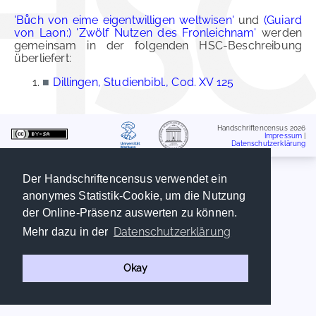
'Bůch von eime eigentwilligen weltwisen'
und
(Guiard
von Laon:) 'Zwölf Nutzen des Fronleichnam'
werden
gemeinsam in der folgenden HSC-Beschreibung
überliefert:
■
Dillingen, Studienbibl., Cod. XV 125
Handschriftencensus 2026
Impressum
|
Datenschutzerklärung
Der Handschriftencensus verwendet ein
anonymes Statistik-Cookie, um die Nutzung
der Online-Präsenz auswerten zu können.
Datenschutzerklärung
Mehr dazu in der
Okay