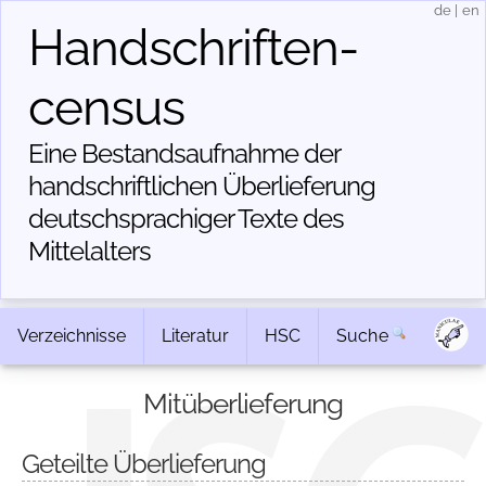
de
|
en
Handschriften­
census
Eine Bestandsaufnahme der
handschriftlichen Über­lieferung
deutschsprachiger Texte des
Mittelalters
Verzeichnisse
Literatur
HSC
Suche
Mitüberlieferung
Geteilte Überlieferung